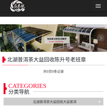
导
航
菜
单
北湖普洱茶大益回收陈升号老班章
共
0
页
0
条记录
CATEGORIES
分类导航
+
北湖普洱茶大益回收大益普洱