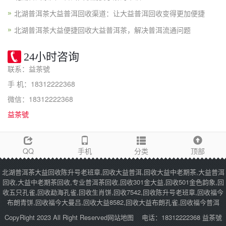
北湖普洱茶大益普洱回收渠道：让大益普洱回收变得更加便捷
北湖普洱茶大益便捷回收大益普洱茶，解决普洱流通问题
24小时咨询
联系：益茶號
手 机：18312222368
微信：18312222368
益茶號
QQ
手机
分类
顶部
北湖普洱茶大益回收陈升号老班章,回收大益普洱,回收大益中老期茶,大益普洱
回收,大益中老期茶回收,专业普洱茶回收,回收301金大益,回收501金色韵象,回
收五只孔雀,回收勐海孔雀,回收生肖饼,回收7542,回收陈升号老班章,回收福今
布朗青饼,回收福今大曼吕,回收大益8582,回收大益布朗孔雀,回收福今普洱
CopyRight 2023 All Right Reserved
网站地图
电话：18312222368 益茶號